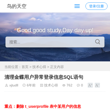
鸟的天空
登录/注册
Good good study,Day day up!
当前位置：
首页
>
技术心得
> 正文内容
清理金蝶用户异常登录信息SQL语句
xjtudll
6年前
技术心得
762
0
重点：删除 t_userprofile 表中某用户的信息