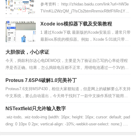
别，降级
参考资料： http://zhidao.baidu.com/link?url=hW3e
TVmKLi2WzQM_jTfsCb2btmRnrmixR8tfFfiRn1YTt
M6ylBBXMsnQHpEAUefawNdg-bTiFeXh9Of-U47M
Xcode ios模拟器下载及安装教程
ma 两个方法： 1、任务菜单---计划列表---那两...
1 通过Xcode下载 最新版的Xcode安装后，通常只带
最新ios系统的模拟器。例如，Xcode 5.01就只带了i
os7.03的模拟器。通过Xcode可以下载早期版本的模
大胆假设，小心求证
拟器。 Xcode->Preferences->Downloads Download
s下的Components就...
今天，捣鼓利尔达心电DEMO仪，主要是为了验证自己写的心率处理程
序是否正确。结果，怎么捣鼓电压都不正常。用锂电池通过一个3V的LD
O给系统供电。供电前，测试LDO输出电压正常，3.04V，结果一接上电
Proteus 7.6SP4破解1.0完美补丁
路板，电压立马被拉至2V，有时甚至1.5V。从现象来看，首先怀疑的是
DEMO板存在短路现象，电流过大...
Proteus7.6支持MSP430，相信大家都知道，但是网上的破解要么不支持
中文系统，要么自动退出，今天终于找到了一款中文操作系统下能用的
不自动退出的破解了。这个是国内一牛人破解的，以前都是国外的牛人
NSTextfield只允许输入数字
破解的，所以很多只支持英文系统。Proteus7.6SP4下载地址：http://ra
pidsha...
.wiz-todo, .wiz-todo-img {width: 16px; height: 16px; cursor: default; pad
ding: 0 10px 0 2px; vertical-align: -10%;-webkit-user-select: none;} .wiz
-t...