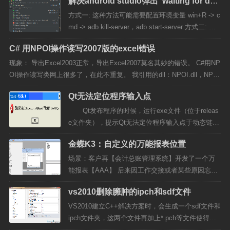
解决android studio弹出"waiting for deb
ugger"
方式一: 这种方法可能需要配置环境变量 win+R -> c
md -> adb kill-server，adb start-server 方式二: 当
点击debug app时(卡在"waiting for debug"),则如图点
C# 用NPOI操作读写2007版的excel错误
击,然后点击确定即可! 本文为转载...
现象： 导出Excel2003正常，导出Excel2007莫名其妙的错误。 C#用NP
OI操作读写类网上很多了，在此不重复。 我引用的dll：NPOI.dll，NPO
I.OOXML.dll，NPOI.OpenXml4Net.dll， 解决方法：还需要引用ICShar
Qt无法定位程序输入点
pCode.SharpZipLib...
Qt发布程序的时候，运行exe文件（位于releas
e文件夹），提示Qt无法定位程序输入点于动态链接
库QtCore4.dll上，如图所示。 碰到这个问题，当
金蝶K3：自定义的万能报表位置
然第一件事是在\Qt\2009.05...
场景：客户再【会计总账管理系统】开发了一个万
能报表【AAA】 后来因工作交接或者某些原因忘记
这个AAA报表放在哪个子系统下了，由于K3子系统
vs2010删除臃肿的ipch和sdf文件
非常多，要逐个切换子系统来找自己建立的万能报
表再哪里；非常麻烦：使用下面这段脚本查询：sele
VS2010建立C++解决方案时，会生成一个sdf文件和
ct b.FName,* from t_UserDefineRpt...
ipch文件夹，这两个文件再加上*.pch等文件使得工
程变得非常的庞大，一个简单的程序都会占用几十M