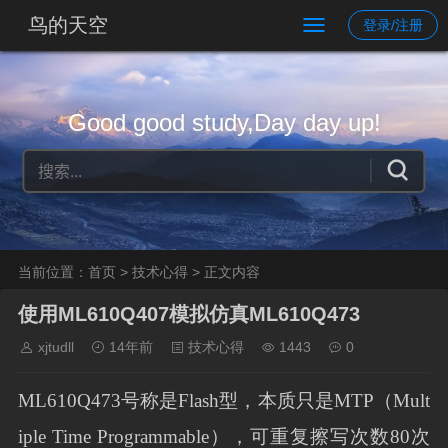
鸟的天空
登录/注册
Good good study,Day day up!
当前位置：
首页
>
技术心得
> 正文内容
使用ML610Q407模拟仿真ML610Q473
xjtudll
14年前
技术心得
1443
0
ML610Q473号称是Flash型，本质只是MTP（Mult
iple Time Programmable），可重复擦写次数80次